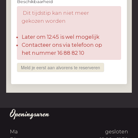
Beschikbaarheid
Dit tijdstip kan niet meer
gekozen worden
Later om 12:45 is wel mogelijk
Contacteer ons via telefoon op
het nummer 16 88 82 10
Meld je eerst aan alvorens te reserveren
Openingsuren
Ma
gesloten